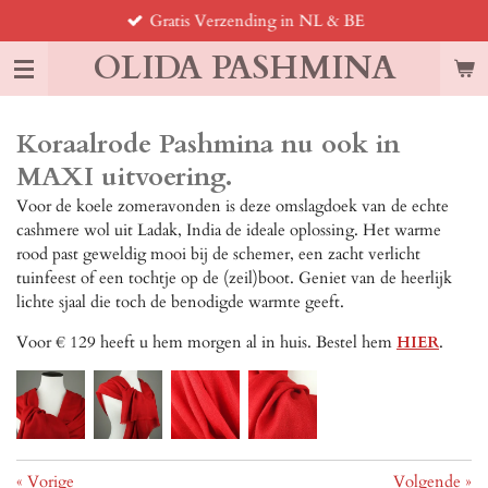
Gratis Verzending in NL & BE
Ga
direct
OLIDA PASHMINA
naar
de
hoofdinhoud
Koraalrode Pashmina nu ook in
MAXI uitvoering.
Voor de koele zomeravonden is deze omslagdoek van de echte
cashmere wol uit Ladak, India de ideale oplossing. Het warme
rood past geweldig mooi bij de schemer, een zacht verlicht
tuinfeest of een tochtje op de (zeil)boot. Geniet van de heerlijk
lichte sjaal die toch de benodigde warmte geeft.
Voor € 129 heeft u hem morgen al in huis. Bestel hem
HIER
.
«
Vorige
Volgende
»