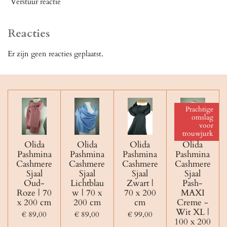
Verstuur reactie
Reacties
Er zijn geen reacties geplaatst.
Prachtige
omslag
voor
trouwjurk
Olida
Olida
Olida
Olida
Pashmina
Pashmina
Pashmina
Pashmina
Cashmere
Cashmere
Cashmere
Cashmere
Sjaal
Sjaal
Sjaal
Sjaal
Oud-
Lichtblau
Zwart |
Pash-
Roze | 70
w | 70 x
70 x 200
MAXI
x 200 cm
200 cm
cm
Creme -
Wit XL |
€ 89,00
€ 89,00
€ 99,00
100 x 200