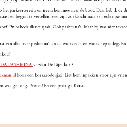
 het parkeerterrein en neem hem mee naar de boot. Daar heb ik de dri
iast en begint te vertellen over zijn zoektocht naar een echte pashm
orf. En bekeek allerlei sjaals. Ook pashmina's. Maar hij was niet tevr
st van alles over pashmina's en de wat is echt en wat is nep uitleg. E
nkorf!
IDA PASHMINA
verslaat De Bijenkorf?
kman.nl
koos een koraalrode sjaal. Liet hem inpakken voor zijn vrie
ren was genoeg. Proost! En een prettige Kerst.