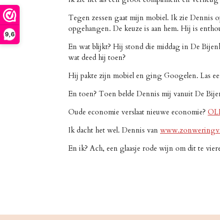
Tegen zessen gaat mijn mobiel. Ik zie Dennis op
opgehangen. De keuze is aan hem. Hij is enthous
9,6
En wat blijkt? Hij stond die middag in De Bijenk
wat deed hij toen?
Hij pakte zijn mobiel en ging Googelen. Las eer
En toen? Toen belde Dennis mij vanuit De Bije
Oude economie verslaat nieuwe economie?
OL
Ik dacht het wel. Dennis van
www.zonweringva
En ik? Ach, een glaasje rode wijn om dit te vie