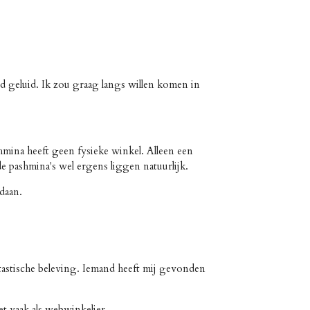
 geluid. Ik zou graag langs willen komen in
mina heeft geen fysieke winkel. Alleen een
de pashmina's wel ergens liggen natuurlijk.
daan.
tastische beleving. Iemand heeft mij gevonden
et vaak als webwinkelier.