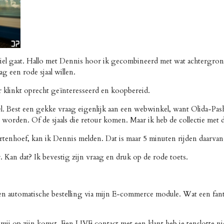
el gaat. Hallo met Dennis hoor ik gecombineerd met wat achtergrond
 een rode sjaal willen.
r klinkt oprecht geïnteresseerd en koopbereid.
. Best een gekke vraag eigenlijk aan een webwinkel, want Olida-Pash
 worden. Of de sjaals die retour komen. Maar ik heb de collectie met 
ortenhoef, kan ik Dennis melden. Dat is maar 5 minuten rijden daarvan
 Kan dat? Ik bevestig zijn vraag en druk op de rode toets.
een automatische bestelling via mijn E-commerce module. Wat een fan
mij op zijn komst. Een LIVE contact met een klant heb je tenslotte ni