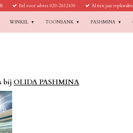
BE
Bel voor advies 020-2612430
Al tien jaar topkwalite
WINKEL
TOONBANK
PASHMINA
s bij
OLIDA PASHMINA