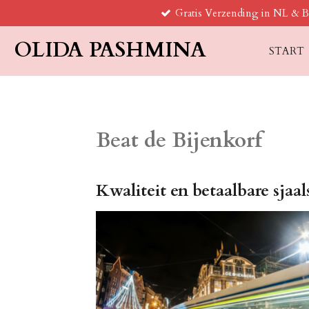
Gratis Verzending in NL & 
Ga
direct
OLIDA PASHMINA
naar
START
de
hoofdinhoud
Beat de Bijenkorf
Kwaliteit en betaalbare sjaal