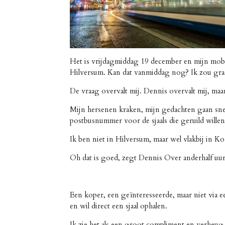
Het is vrijdagmiddag 19 december en mijn mobi
Hilversum. Kan dat vanmiddag nog? Ik zou graag
De vraag overvalt mij. Dennis overvalt mij, maa
Mijn hersenen kraken, mijn gedachten gaan snel
postbusnummer voor de sjaals die geruild willen
Ik ben niet in Hilversum, maar wel vlakbij in K
Oh dat is goed, zegt Dennis Over anderhalf uur.
Een koper, een geïnteresseerde, maar niet via 
en wil direct een sjaal ophalen.
Ik zie het als een groot compliment en verheug 