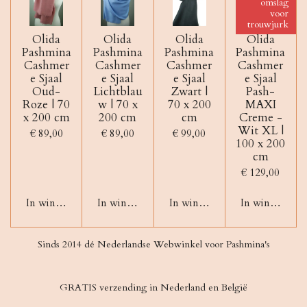
omslag
voor
trouwjurk
Olida
Olida
Olida
Olida
Pashmina
Pashmina
Pashmina
Pashmina
Cashmer
Cashmer
Cashmer
Cashmer
e Sjaal
e Sjaal
e Sjaal
e Sjaal
Oud-
Lichtblau
Zwart |
Pash-
Roze | 70
w | 70 x
70 x 200
MAXI
x 200 cm
200 cm
cm
Creme -
Wit XL |
€ 89,00
€ 89,00
€ 99,00
100 x 200
cm
€ 129,00
In winkelwagen
In winkelwagen
In winkelwagen
In winkelwag
Sinds 2014 dé Nederlandse Webwinkel voor Pashmina's
GRATIS verzending in Nederland en België