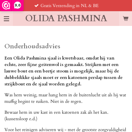
Gratis Verzending in NL & BE
9,6
Ga
direct
OLIDA PASHMINA
naar
de
hoofdinhoud
Onderhoudsadvies
Een Olida Pashmina sjaal is kwetsbaar, omdat hij van
echte, zeer fijne geitenwol is gemaakt. Strijken met een
lauwe bout en een beetje stoom is mogelijk, maar bij de
dubbeldikke sjaals moet er een katoenen perslap tussen de
strijkbout en de sjaal worden gelegd.
Was hem weinig, maar hang hem in de buitenlucht uit als hij wat
muffig begint te ruiken. Niet in de regen.
Bewaar hem in uw kast in een katoenen zak als het kan.
(kussensloop e.d.)
Voor het reinigen adviseren wij - met de grootste zorgvuldigheid