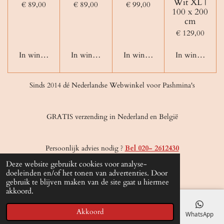
Wit XL |
€ 89,00
€ 89,00
€ 99,00
100 x 200
cm
€ 129,00
In winkelwagen
In winkelwagen
In winkelwagen
In winkelwage
Sinds 2014 dé Nederlandse Webwinkel voor Pashmina's
GRATIS verzending in Nederland en België
Persoonlijk advies nodig ?
Bel 020- 2612430
© 2020 - 2026 Olida-Pashmina
Deze website gebruikt cookies voor analyse-
Powered by
JouwWeb
doeleinden en/of het tonen van advertenties. Door
gebruik te blijven maken van de site gaat u hiermee
akkoord.
Akkoord
E-mailadres
Telefoonnummer
Kaart
Facebook
WhatsApp