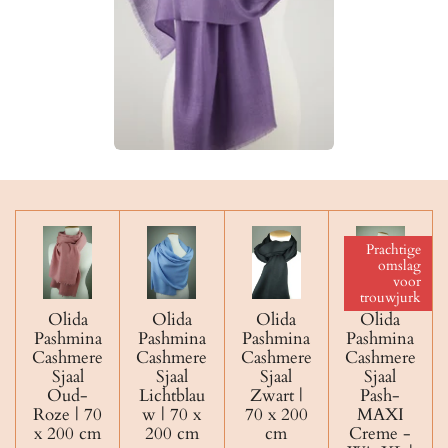
Prachtige
omslag
voor
trouwjurk
Olida
Olida
Olida
Olida
Pashmina
Pashmina
Pashmina
Pashmina
Cashmere
Cashmere
Cashmere
Cashmere
Sjaal
Sjaal
Sjaal
Sjaal
Oud-
Lichtblau
Zwart |
Pash-
Roze | 70
w | 70 x
70 x 200
MAXI
x 200 cm
200 cm
cm
Creme -