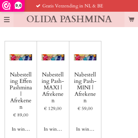
Gratis Verzending in NL & BE
9,6
Ga
direct
OLIDA PASHMINA
naar
de
hoofdinhoud
Nabestell
Nabestell
Nabestell
ing Effen
ing Pash-
ing Pash-
Pashmina
MAXI |
MINI |
|
Afrekene
Afrekene
Afrekene
n
n
n
€ 129,00
€ 59,00
€ 89,00
In winkelwagen
In winkelwagen
In winkelwagen