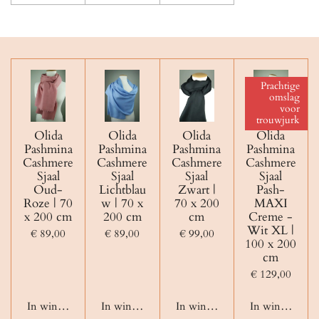
Prachtige
omslag
voor
trouwjurk
Olida
Olida
Olida
Olida
Pashmina
Pashmina
Pashmina
Pashmina
Cashmere
Cashmere
Cashmere
Cashmere
Sjaal
Sjaal
Sjaal
Sjaal
Oud-
Lichtblau
Zwart |
Pash-
Roze | 70
w | 70 x
70 x 200
MAXI
x 200 cm
200 cm
cm
Creme -
Wit XL |
€ 89,00
€ 89,00
€ 99,00
100 x 200
cm
€ 129,00
In winkelwagen
In winkelwagen
In winkelwagen
In winkelwage