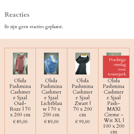
Reacties
Er zijn geen reacties geplaatst.
Prachtige
omslag
voor
trouwjurk
Olida
Olida
Olida
Olida
Pashmina
Pashmina
Pashmina
Pashmina
Cashmer
Cashmer
Cashmer
Cashmer
e Sjaal
e Sjaal
e Sjaal
e Sjaal
Oud-
Lichtblau
Zwart |
Pash-
Roze | 70
w | 70 x
70 x 200
MAXI
x 200 cm
200 cm
cm
Creme -
Wit XL |
€ 89,00
€ 89,00
€ 99,00
100 x 200
cm