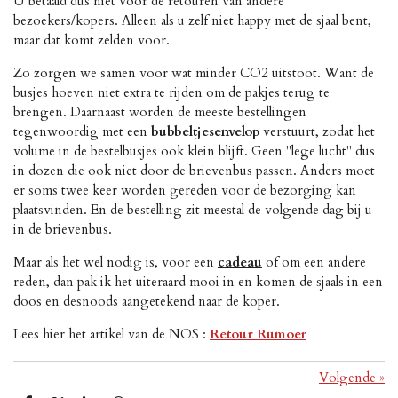
U betaald dus niet voor de retouren van andere
bezoekers/kopers. Alleen als u zelf niet happy met de sjaal bent,
maar dat komt zelden voor.
Zo zorgen we samen voor wat minder CO2 uitstoot. Want de
busjes hoeven niet extra te rijden om de pakjes terug te
brengen. Daarnaast worden de meeste bestellingen
tegenwoordig met een
bubbeltjesenvelop
verstuurt, zodat het
volume in de bestelbusjes ook klein blijft. Geen "lege lucht" dus
in dozen die ook niet door de brievenbus passen. Anders moet
er soms twee keer worden gereden voor de bezorging kan
plaatsvinden. En de bestelling zit meestal de volgende dag bij u
in de brievenbus.
Maar als het wel nodig is, voor een
cadeau
of om een andere
reden, dan pak ik het uiteraard mooi in en komen de sjaals in een
doos en desnoods aangetekend naar de
koper.
Lees hier het artikel van de NOS :
Retour Rumoer
Volgende
»