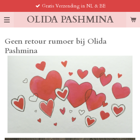
Gratis Verzending in NL & BE
Ga
direct
OLIDA PASHMINA
naar
de
hoofdinhoud
Geen retour rumoer bij Olida
Pashmina