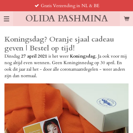
Gratis Verzending in NL & BE
Ga
direct
OLIDA PASHMINA
naar
de
hoofdinhoud
Koningsdag? Oranje sjaal cadeau
geven | Bestel op tijd!
Dinsdag
27 april 2021
is het weer
Koningsdag
. Ja ook voor mij
nog altijd even wennen. Geen Koninginnedag op 30 april. En
ook dit jaar zal het - door alle coronamaatrdegelen - weer anders
zijn dan normaal.