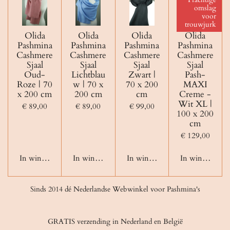
omslag
voor
trouwjurk
Olida
Olida
Olida
Olida
Pashmina
Pashmina
Pashmina
Pashmina
Cashmere
Cashmere
Cashmere
Cashmere
Sjaal
Sjaal
Sjaal
Sjaal
Oud-
Lichtblau
Zwart |
Pash-
Roze | 70
w | 70 x
70 x 200
MAXI
x 200 cm
200 cm
cm
Creme -
Wit XL |
€ 89,00
€ 89,00
€ 99,00
100 x 200
cm
€ 129,00
In winkelwagen
In winkelwagen
In winkelwagen
In winkelwage
Sinds 2014 dé Nederlandse Webwinkel voor Pashmina's
GRATIS verzending in Nederland en België