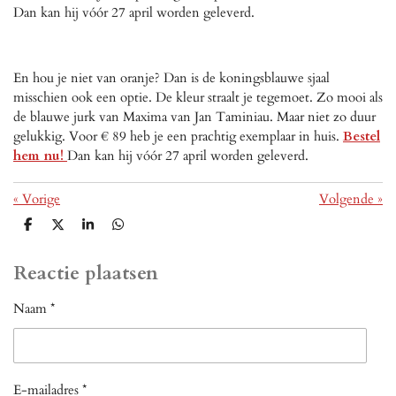
Dan kan hij vóór 27 april worden geleverd.
En hou je niet van oranje? Dan is de
koningsblauwe sjaal
misschien ook een optie. De kleur straalt je tegemoet. Zo mooi als
de blauwe jurk van Maxima van Jan Taminiau. Maar niet zo duur
gelukkig. Voor € 89 heb je een prachtig exemplaar in huis.
Bestel
hem nu!
Dan kan hij vóór 27 april worden geleverd.
«
Vorige
Volgende
»
D
D
S
D
e
e
h
e
l
e
a
l
e
l
r
e
Reactie plaatsen
n
e
n
Naam *
E-mailadres *