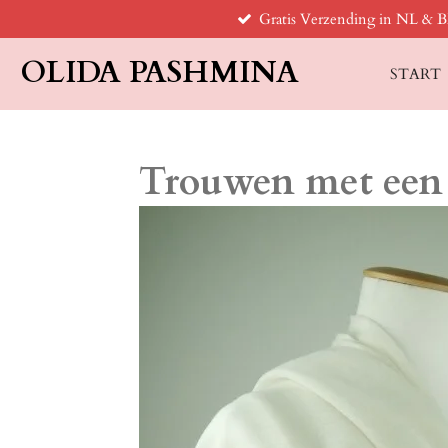
Gratis Verzending in NL & 
Ga
direct
OLIDA PASHMINA
naar
START
de
hoofdinhoud
Trouwen met een 