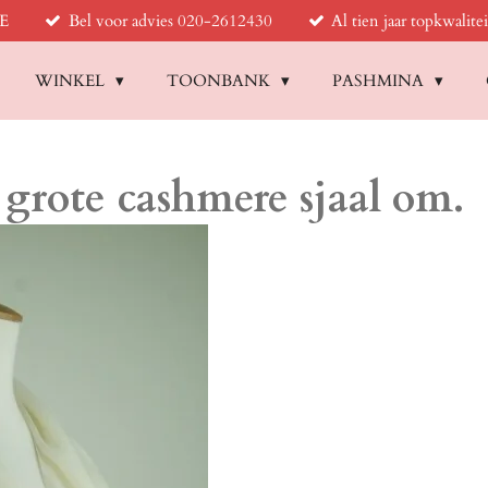
BE
Bel voor advies 020-2612430
Al tien jaar topkwalitei
WINKEL
TOONBANK
PASHMINA
grote cashmere sjaal om.