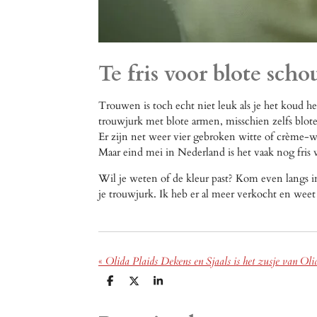
Te fris voor blote sc
Trouwen is toch echt niet leuk als je het koud h
trouwjurk met blote armen, misschien zelfs blote
Er zijn net weer vier gebroken witte of crème-wit
Maar eind mei in Nederland is het vaak nog fris 
Wil je weten of de kleur past? Kom even langs in 
je trouwjurk. Ik heb er al meer verkocht en weet
«
Olida Plaids Dekens en Sjaals is het zusje van Ol
D
D
S
e
e
h
l
e
a
e
l
r