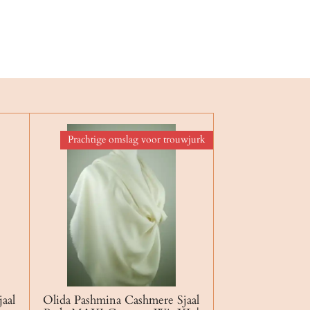
Prachtige omslag voor trouwjurk
aal
Olida Pashmina Cashmere Sjaal