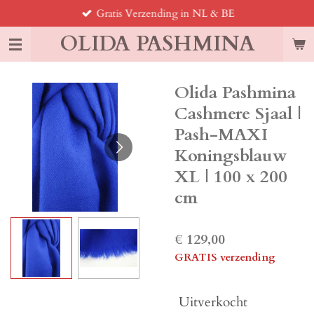
Gratis Verzending in NL & BE
Ga
direct
OLIDA PASHMINA
naar
de
hoofdinhoud
Olida Pashmina
Cashmere Sjaal |
Pash-MAXI
Koningsblauw
XL | 100 x 200
cm
€ 129,00
GRATIS verzending
Uitverkocht