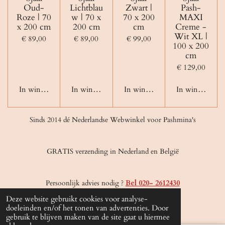
Oud-
Lichtblau
Zwart |
Pash-
Roze | 70
w | 70 x
70 x 200
MAXI
x 200 cm
200 cm
cm
Creme -
Wit XL |
€ 89,00
€ 89,00
€ 99,00
100 x 200
cm
€ 129,00
In winkelwagen
In winkelwagen
In winkelwagen
In winkelwage
Sinds 2014 dé Nederlandse Webwinkel voor Pashmina's
GRATIS verzending in Nederland en België
Persoonlijk advies nodig ?
Bel 020- 2612430
© 2020 - 2026 Olida-Pashmina
Deze website gebruikt cookies voor analyse-
Powered by
JouwWeb
doeleinden en/of het tonen van advertenties. Door
gebruik te blijven maken van de site gaat u hiermee