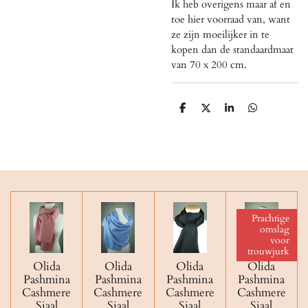
Ik heb overigens maar af en
toe hier voorraad van, want
ze zijn moeilijker in te
kopen dan de standaardmaat
van 70 x 200 cm.
D
D
S
D
e
e
h
e
l
e
a
l
e
l
r
e
n
e
n
Prachtige
omslag
voor
trouwjurk
Olida
Olida
Olida
Olida
Pashmina
Pashmina
Pashmina
Pashmina
Cashmere
Cashmere
Cashmere
Cashmere
Sjaal
Sjaal
Sjaal
Sjaal