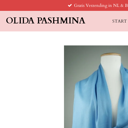
Gratis Verzending in NL & 
Ga
direct
OLIDA PASHMINA
naar
START
de
hoofdinhoud