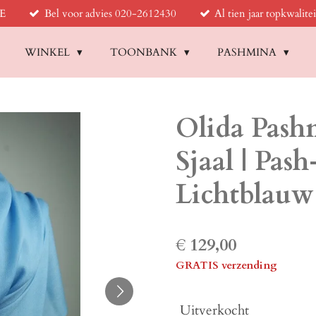
BE
Bel voor advies 020-2612430
Al tien jaar topkwalitei
WINKEL
TOONBANK
PASHMINA
Olida Pash
Sjaal | Pa
Lichtblauw
€ 129,00
GRATIS verzending
Uitverkocht