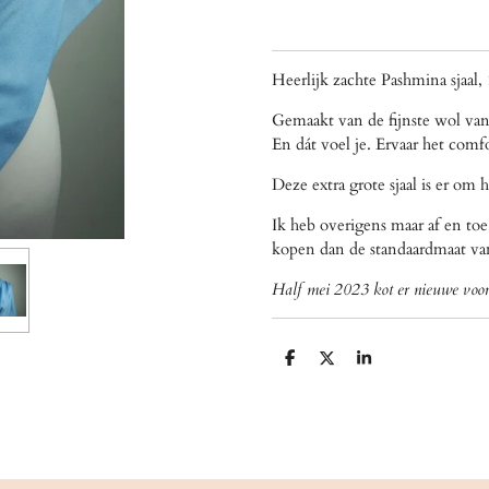
Heerlijk zachte Pashmina sjaa
Gemaakt van de fijnste wol van 
En dát voel je. Ervaar het comfo
Deze extra grote sjaal is er om 
Ik heb overigens maar af en toe
kopen dan de standaardmaat va
Half mei 2023 kot er nieuwe voor
D
D
S
e
e
h
l
e
a
e
l
r
n
e