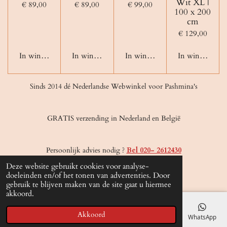
Wit XL |
€ 89,00
€ 89,00
€ 99,00
100 x 200
cm
€ 129,00
In winkelwagen
In winkelwagen
In winkelwagen
In winkelwage
Sinds 2014 dé Nederlandse Webwinkel voor Pashmina's
GRATIS verzending in Nederland en België
Persoonlijk advies nodig ?
Bel 020- 2612430
© 2020 - 2026 Olida-Pashmina
Deze website gebruikt cookies voor analyse-
Powered by
JouwWeb
doeleinden en/of het tonen van advertenties. Door
gebruik te blijven maken van de site gaat u hiermee
akkoord.
Akkoord
E-mailadres
Telefoonnummer
Kaart
Facebook
WhatsApp