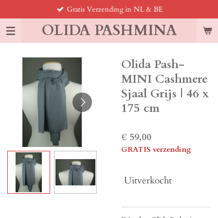
Gratis Verzending in NL & BE
Ga
direct
OLIDA PASHMINA
naar
de
hoofdinhoud
Olida Pash-
MINI Cashmere
Sjaal Grijs | 46 x
175 cm
€ 59,00
GRATIS verzending
Uitverkocht