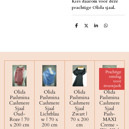
Kies daarom voor deze
prachtige Olida sjaal.
D
D
S
D
e
e
h
e
l
e
a
l
e
l
r
e
n
e
n
Prachtige
omslag
voor
trouwjurk
Olida
Olida
Olida
Olida
Pashmina
Pashmina
Pashmina
Pashmina
Cashmere
Cashmere
Cashmere
Cashmere
Sjaal
Sjaal
Sjaal
Sjaal
Oud-
Lichtblau
Zwart |
Pash-
Roze | 70
w | 70 x
70 x 200
MAXI
x 200 cm
200 cm
cm
Creme -