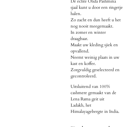
Dé echte Olida Pashmina
sjaal kunt u door een ringetje
halen.
Zo zacht en dun heeft u het
nog nooit meegemaakt.
In zomer en winter
draagbaar.
Maakt uw kleding sjiek en
opvallend.
Neemt weinig plaats in uw
kast en koffer.
Zorgvuldig geselecteerd en
gecontroleerd.
Uitsluitend van 100%
cashmere gemaakt van de
Lena Rama geit uit
Ladakh, het
Himalayagebergte in India.